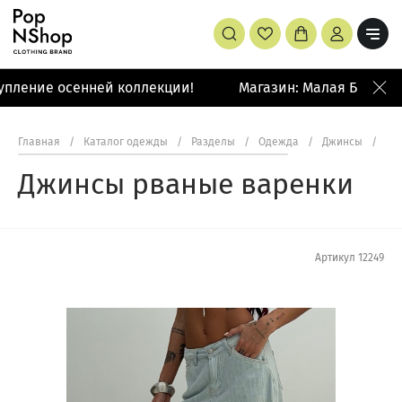
пление осенней коллекции!
Магазин: Малая Бронная
Главная
/
Каталог одежды
/
Разделы
/
Одежда
/
Джинсы
/
Дж
Джинсы рваные варенки
Артикул
12249