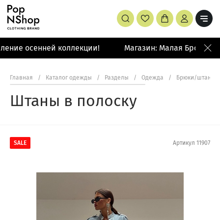
ление осенней коллекции!
Магазин: Малая Бронная 4
Главная
/
Каталог одежды
/
Разделы
/
Одежда
/
Брюки/штаны/
Штаны в полоску
SALE
Артикул
11907