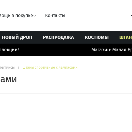
ощь в покупке
Контакты
НОВЫЙ ДРОП
РАСПРОДАЖА
КОСТЮМЫ
ШТА
кции!
Магазин: Малая Брон
Свитеры/Кардиганы
Ремни
Юбки
Толстовки/Худи/Свитшоты
Сумки
леггинсы
/
Штаны спортивные с лампасами
 купальники
Топы/корсеты
Украшения
сами
ты
Футболки
Шорты/бермуды/велосипедки