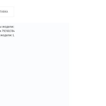
ТАВКА
ы модели:
м 79/60/84
 модели: L