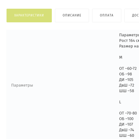
ХАРАКТЕРИСТИКИ
ОПИСАНИЕ
ОПЛАТА
ДОС
Параметр
Рост 164 с
Размер на
M
ОТ –60-72
ОБ –98
ДИ –105
Параметры
ДвШ –72
ШШ –58
L
ОТ –70-80
ОБ –100
ДИ –107
ДвШ –74
ШШ –60