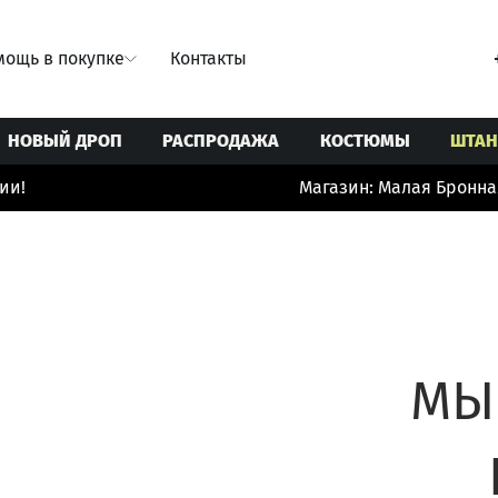
ощь в покупке
Контакты
НОВЫЙ ДРОП
РАСПРОДАЖА
КОСТЮМЫ
ШТА
и!
Магазин: Малая Бронная 
Свитеры/Кардиганы
Ремни
Юбки
Толстовки/Худи/Свитшоты
Сумки
 купальники
Топы/корсеты
Украшения
ты
Футболки
Шорты/бермуды/велосипедки
МЫ