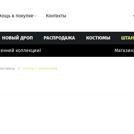
ощь в покупке
Контакты
НОВЫЙ ДРОП
РАСПРОДАЖА
КОСТЮМЫ
ШТА
нней коллекции!
Магазин: 
Свитеры/Кардиганы
Ремни
Юбки
Толстовки/Худи/Свитшоты
Сумки
леггинсы
/
Штаны с лампасами
 купальники
Топы/корсеты
Украшения
ты
Футболки
Шорты/бермуды/велосипедки