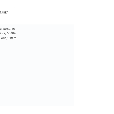
ТАВКА
ы модели:
м 79/60/84
 модели: М