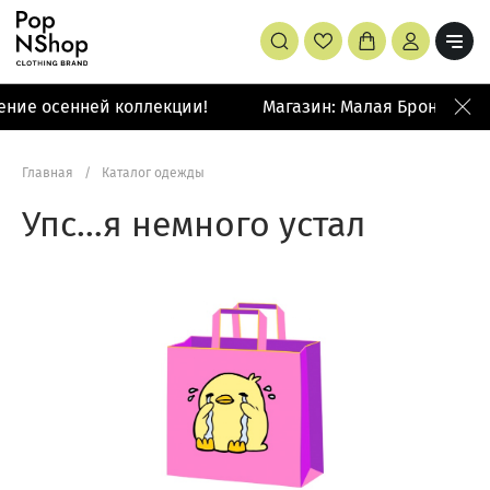
ние осенней коллекции!
Магазин: Малая Бронная 42
Главная
/
Каталог одежды
Упс…я немного устал