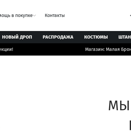
ощь в покупке
Контакты
НОВЫЙ ДРОП
РАСПРОДАЖА
КОСТЮМЫ
ШТА
ции!
Магазин: Малая Бронн
Свитеры/Кардиганы
Ремни
Юбки
Толстовки/Худи/Свитшоты
Сумки
 купальники
Топы/корсеты
Украшения
ты
Футболки
Шорты/бермуды/велосипедки
МЫ