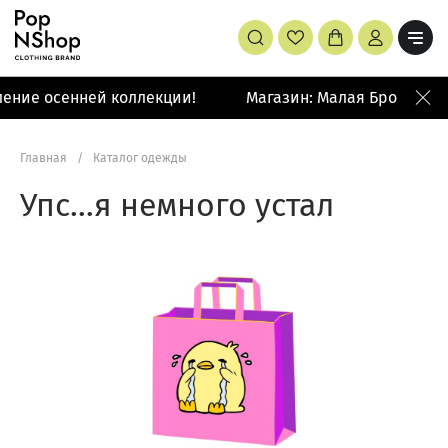
ение осенней коллекции!
Магазин: Малая Бронная 4
Главная
/
Каталог одежды
Упс…я немного устал