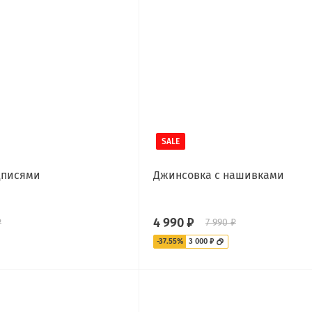
SALE
дписями
Джинсовка с нашивками
4 990 ₽
₽
7 990 ₽
-37.55%
3 000 ₽