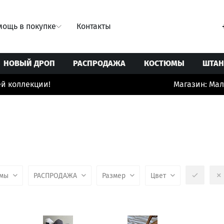
ощь в покупке
Контакты
НОВЫЙ ДРОП
РАСПРОДАЖА
КОСТЮМЫ
ШТА
ллекции!
Магазин: Малая Бр
Свитеры/Кардиганы
Ремни
Юбки
Толстовки/Худи/Свитшоты
Сумки
 купальники
Топы/корсеты
Украшения
ты
Футболки
Шорты/бермуды/велосипедки
юмы
РАСПРОДАЖА
Размер
Цвет