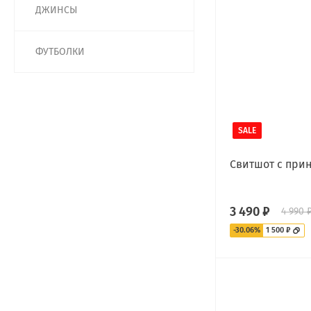
ДЖИНСЫ
ФУТБОЛКИ
SALE
Свитшот с при
3 490 ₽
4 990 
-30.06%
1 500 ₽