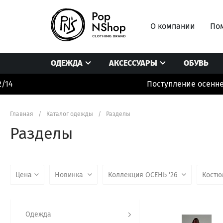
О компании
Пом
ОДЕЖДА
АКСЕССУАРЫ
ОБУВЬ
Поступление осенней ко
Блузы/рубашки
Головные уборы/платки
Комбинезоны
Боди
Носки/колготки
Лонгсливы
Главная
/
Каталог одежды
/
Разделы
Брюки/штаны/леггинсы
Очки/чехлы
Нижнее белье /
Разделы
Верхняя одежда
Перчатки/шарфы
Пиджаки/Жиле
Джинсы
Подарочные сертификаты
Платья
Цена
Новинка
Коллекция ОСЕНЬ ‘26
Кост
Одежда