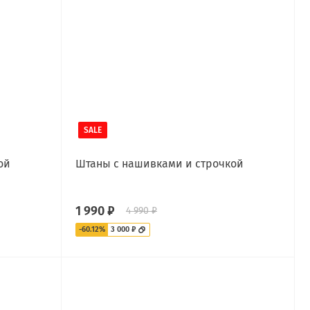
SALE
ой
Штаны с нашивками и строчкой
1 990 ₽
4 990 ₽
-60.12%
3 000 ₽