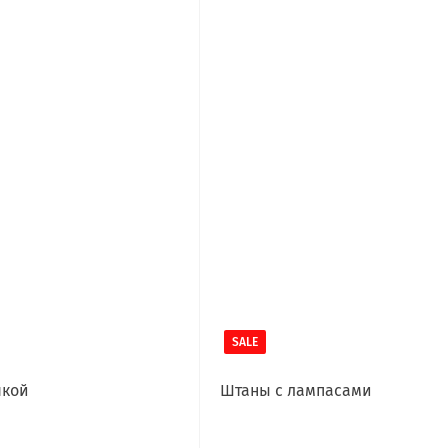
SALE
чкой
Штаны с лампасами