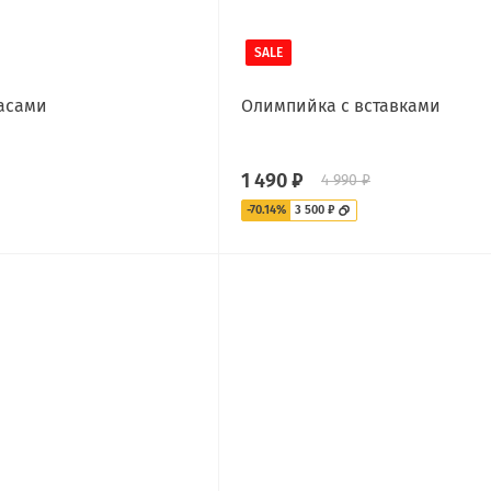
SALE
асами
Олимпийка с вставками
1 490 ₽
4 990 ₽
-70.14%
3 500 ₽