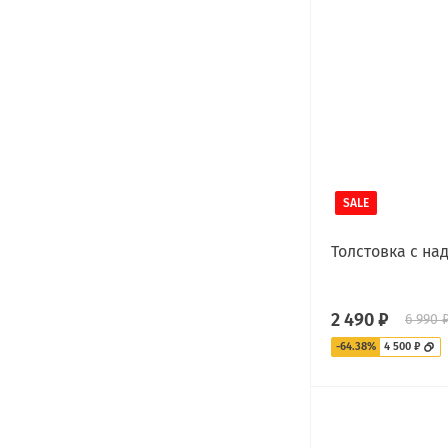
SALE
Толстовка с на
2 490 ₽
6 990 
-64.38%
4 500 ₽