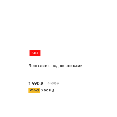
SALE
Лонгслив с подплечниками
1 490 ₽
4 990 ₽
-70.14%
3 500 ₽