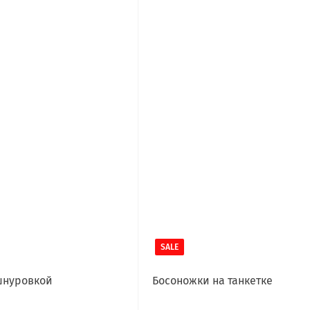
SALE
шнуровкой
Босоножки на танкетке