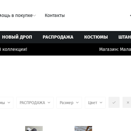
ощь в покупке
Контакты
НОВЫЙ ДРОП
РАСПРОДАЖА
КОСТЮМЫ
ШТА
екции!
Магазин: Малая Бро
Свитеры/Кардиганы
Ремни
Юбки
Толстовки/Худи/Свитшоты
Сумки
 купальники
Топы/корсеты
Украшения
ты
Футболки
Шорты/бермуды/велосипедки
юмы
РАСПРОДАЖА
Размер
Цвет