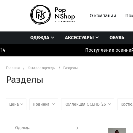
О компании
Пом
ОДЕЖДА
АКСЕССУАРЫ
ОБУВЬ
Поступление осенней колл
Блузы/рубашки
Головные уборы/платки
Комбинезоны
Боди
Носки/колготки
Лонгсливы
Главная
/
Каталог одежды
/
Разделы
Брюки/штаны/леггинсы
Очки/чехлы
Нижнее белье /
Разделы
Верхняя одежда
Перчатки/шарфы
Пиджаки/Жиле
Джинсы
Подарочные сертификаты
Платья
Цена
Новинка
Коллекция ОСЕНЬ ‘26
Кост
Одежда