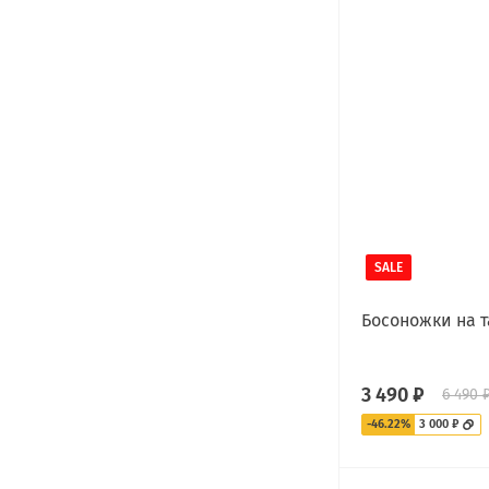
SALE
Босоножки на т
3 490 ₽
6 490 
-46.22%
3 000 ₽