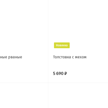
Новинка
вные рваные
Толстовка с мехом
5 690 ₽