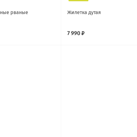
вные рваные
Жилетка дутая
7 990 ₽