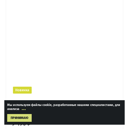
Новинка
Сапоги высокие с ремешками
Мы используем файлы cookie, разработанные нашими специалистами, для
...
анализа
ПРИНИМАЮ
9 490 ₽