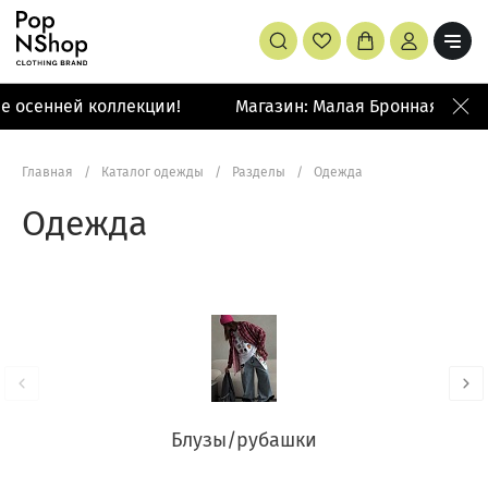
сенней коллекции!
Магазин: Малая Бронная 42/14
Главная
/
Каталог одежды
/
Разделы
/
Одежда
Одежда
Блузы/рубашки