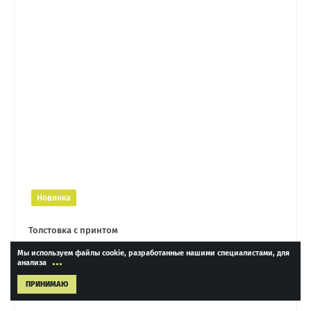
Новинка
Толстовка с принтом
Мы используем файлы cookie, разработанные нашими специалистами, для
...
анализа
3 990 ₽
ПРИНИМАЮ