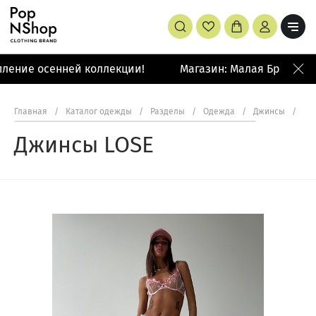
ление осенней коллекции!
Магазин: Малая Бронная 4
Главная
/
Каталог одежды
/
Разделы
/
Одежда
/
Джинсы
/
Дж
Джинсы LOSE