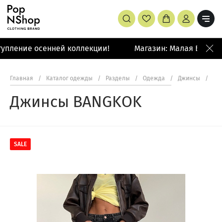
упление осенней коллекции!
Магазин: Малая Бронная
Главная
/
Каталог одежды
/
Разделы
/
Одежда
/
Джинсы
/
Дж
Джинсы BANGKOK
SALE