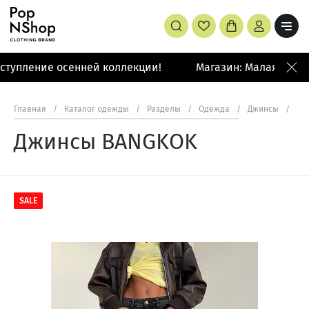
тупление осенней коллекции!
Магазин: Малая Бронн
Главная
/
Каталог одежды
/
Разделы
/
Одежда
/
Джинсы
/
Дж
Джинсы BANGKOK
SALE